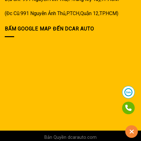
(Đc Cũ:991 Nguyễn Ảnh Thủ,P.TCH,Quận 12,TP.HCM)
BẤM GOOGLE MAP ĐẾN DCAR AUTO
Bản Quyền dcarauto.com