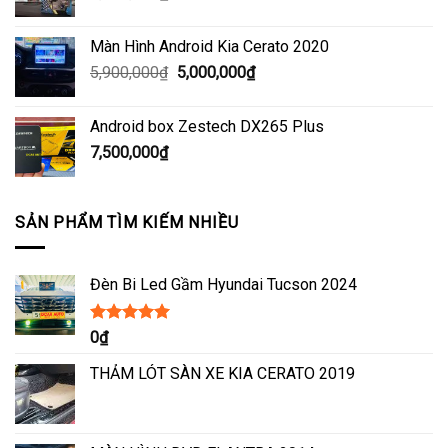
Màn Hình Android Kia Cerato 2020
Giá
Giá
5,900,000
₫
5,000,000
₫
gốc
hiện
là:
tại
Android box Zestech DX265 Plus
5,900,000₫.
là:
7,500,000
₫
5,000,000₫.
SẢN PHẨM TÌM KIẾM NHIỀU
Đèn Bi Led Gầm Hyundai Tucson 2024
Được xếp
0
₫
hạng
5.00
5
sao
THẢM LÓT SÀN XE KIA CERATO 2019