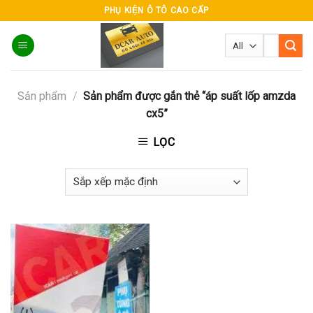
Skip
PHỤ KIỆN Ô TÔ CAO CẤP
to
Tìm
content
kiếm:
Sản phẩm
/
Sản phẩm được gắn thẻ “áp suất lốp amzda
cx5”
LỌC