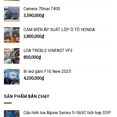
Camera 70mai T400
3,590,000
₫
CẢM BIẾN ÁP SUẤT LỐP Ô TÔ HONDA
2,800,000
₫
LOA TREBLE VINFAST VF3
800,000
₫
Bi led gầm F10 New 2025
4,200,000
₫
SẢN PHẨM BÁN CHẠY
Cấu hình loa Alpine Series S-S65C tích hợp DSP