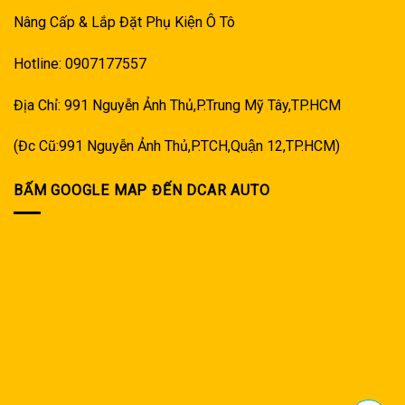
Nâng Cấp & Lắp Đặt Phụ Kiện Ô Tô
Hotline: 0907177557
Địa Chỉ: 991 Nguyễn Ảnh Thủ,P.Trung Mỹ Tây,TP.HCM
(Đc Cũ:991 Nguyễn Ảnh Thủ,P.TCH,Quận 12,TP.HCM)
BẤM GOOGLE MAP ĐẾN DCAR AUTO