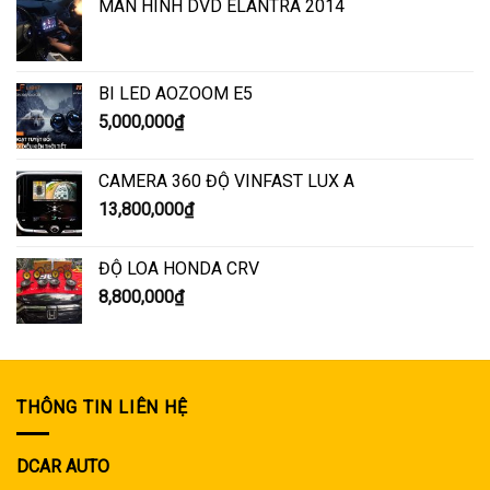
MÀN HÌNH DVD ELANTRA 2014
BI LED AOZOOM E5
5,000,000
₫
CAMERA 360 ĐỘ VINFAST LUX A
13,800,000
₫
ĐỘ LOA HONDA CRV
8,800,000
₫
THÔNG TIN LIÊN HỆ
DCAR AUTO