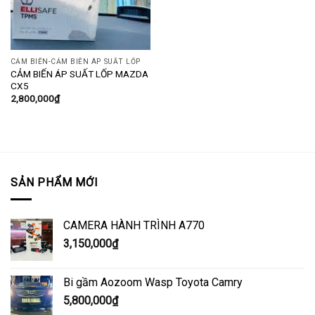
CẢM BIẾN-CẢM BIẾN ÁP SUẤT LỐP
CẢM BIẾN ÁP SUẤT LỐP MAZDA
CX5
2,800,000
₫
SẢN PHẨM MỚI
CAMERA HÀNH TRÌNH A770
3,150,000
₫
Bi gầm Aozoom Wasp Toyota Camry
5,800,000
₫