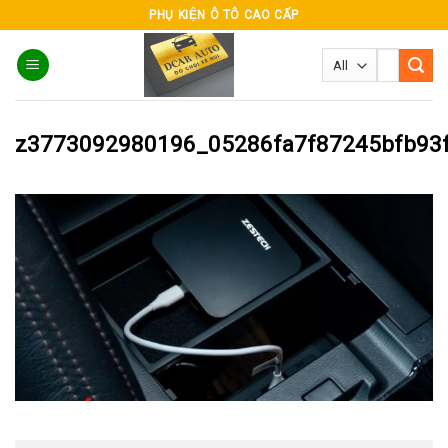
Skip
PHỤ KIỆN Ô TÔ CAO CẤP
to
Tìm
content
kiếm:
z3773092980196_05286fa7f87245bfb93f