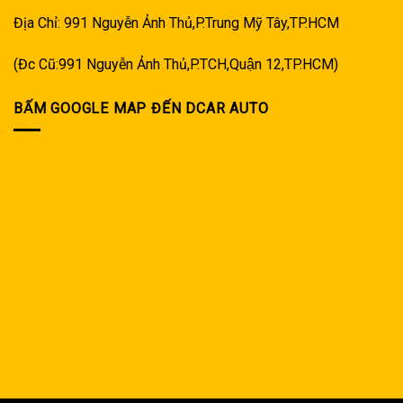
Địa Chỉ: 991 Nguyễn Ảnh Thủ,P.Trung Mỹ Tây,TP.HCM
(Đc Cũ:991 Nguyễn Ảnh Thủ,P.TCH,Quận 12,TP.HCM)
BẤM GOOGLE MAP ĐẾN DCAR AUTO